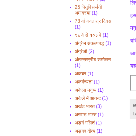
लि
25 पितृविसर्जनी
अमावस्या
(1)
इस
73 वां गणतन्त्र दिवस
(1)
मनु
९६ वें से १०३ वें
(1)
यस्
अंग्रेज संकल्पबद्ध
(1)
अंग्रेजी
(2)
आच
अंतरराष्ट्रीय सम्मेलन
(1)
यह
अकबर
(1)
अकर्मण्यता
(1)
अकेला मनुष्य
(1)
अकेले में आनन्द
(1)
a
अखंड भारत
(3)
L
अखण्ड भारत
(1)
अङ्गं गलितं
(1)
अङ्गद दौत्य
(1)