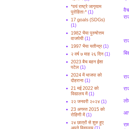
*वयं राष्ट्रे जागृयाम
वै
पुरोहिताः*
(1)
रा
17 goals (SDGs)
(1)
1982 भैया पुरुषोत्तम
वाजपेयी
(1)
राज
1997 भैया यतीन्द्र
(1)
बि
२ वर्ष ७ माह २६ दिन
(1)
2023 बैच बहन ईशा
पटेल
(1)
2024 में भाजपा को
रा
दोहराना
(1)
21 मई 2022 को
रा
विद्यालय में
(1)
लो
२२ जनवरी २०२४
(1)
23 अगस्त 2015 को
आच
रोहिणी में
(1)
२४ छात्रों से शुरु हुए
राम
अपने विद्यालय
(1)