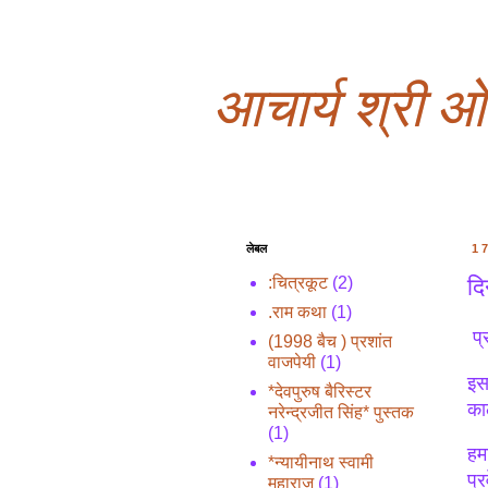
आचार्य श्री 
लेबल
1
दि
:चित्रकूट
(2)
.राम कथा
(1)
प्
(1998 बैच ) प्रशांत
वाजपेयी
(1)
इस
*देवपुरुष बैरिस्टर
का
नरेन्द्रजीत सिंह* पुस्तक
(1)
हम
*न्यायीनाथ स्वामी
प्
महाराज
(1)