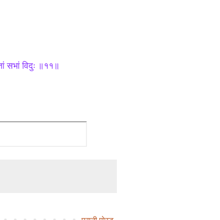
स्तां सभां विदुः ॥११॥