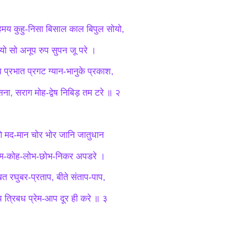
हमय कुहु-निसा बिसाल काल बिपुल सोयो,
यो सो अनूप रुप सुपन जू परे ।
 प्रभात प्रगट ग्यान-भानुके प्रकाश,
सना, सराग मोह-द्वेष निबिड़ तम टरे ॥ २
गे मद-मान चोर भोर जानि जातुधान
म-कोह-लोभ-छोभ-निकर अपडरे ।
खत रघुबर-प्रताप, बीते संताप-पाप,
प त्रिबध प्रेम-आप दूर ही करे ॥ ३