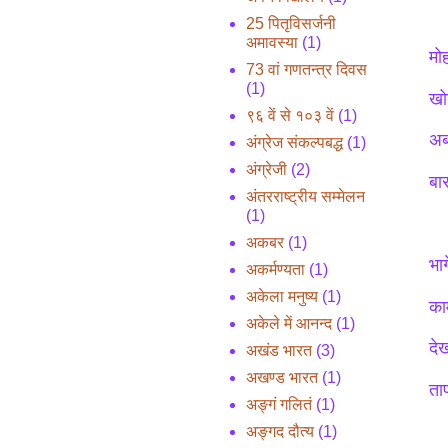
25 पितृविसर्जनी
अमावस्या
(1)
मो
73 वां गणतन्त्र दिवस
(1)
खो
९६ वें से १०३ वें
(1)
अब
अंग्रेज संकल्पबद्ध
(1)
अंग्रेजी
(2)
बा
अंतरराष्ट्रीय सम्मेलन
(1)
अकबर
(1)
भा
अकर्मण्यता
(1)
अकेला मनुष्य
(1)
का
अकेले में आनन्द
(1)
दे
अखंड भारत
(3)
अखण्ड भारत
(1)
ता
अङ्गं गलितं
(1)
अङ्गद दौत्य
(1)