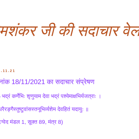
ओमशंकर जी की सदाचार वेल
8.11.21
नांक 18/11/2021 का सदाचार संप्रेषण
द्रं कर्णेभिः शृणुयाम देवा भद्रं पश्येमाक्षभिर्यजत्राः ।
िरैरङ्गैस्तुष्टुवांसस्तनूभिर्व्यशेम देवहितं यदायुः ॥
ग्वेद मंडल 1, सूक्त 89, मंत्र 8)