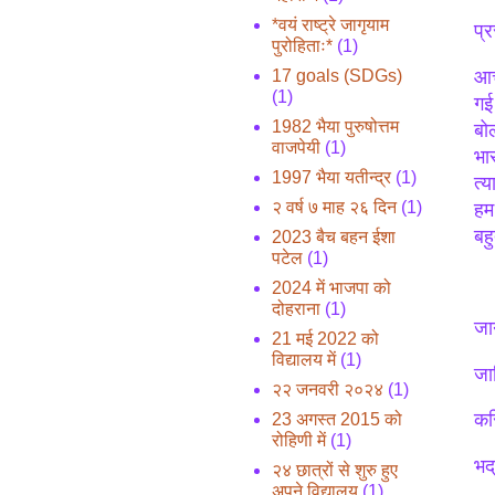
*वयं राष्ट्रे जागृयाम
प्
पुरोहिताः*
(1)
17 goals (SDGs)
आच
(1)
गई
1982 भैया पुरुषोत्तम
बोल
वाजपेयी
(1)
भा
1997 भैया यतीन्द्र
(1)
त्
२ वर्ष ७ माह २६ दिन
(1)
हम 
बह
2023 बैच बहन ईशा
पटेल
(1)
2024 में भाजपा को
दोहराना
(1)
जा
21 मई 2022 को
विद्यालय में
(1)
जाग
२२ जनवरी २०२४
(1)
कर
23 अगस्त 2015 को
रोहिणी में
(1)
भद्
२४ छात्रों से शुरु हुए
अपने विद्यालय
(1)