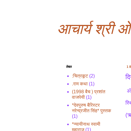
आचार्य श्री 
लेबल
1
दि
:चित्रकूट
(2)
.राम कथा
(1)
ॐ भ
(1998 बैच ) प्रशांत
वाजपेयी
(1)
स्थ
*देवपुरुष बैरिस्टर
नरेन्द्रजीत सिंह* पुस्तक
(ऋ
(1)
*न्यायीनाथ स्वामी
महाराज
(1)