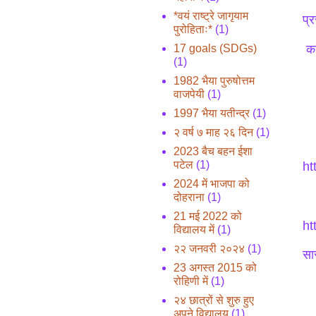
*वयं राष्ट्रे जागृयाम
प्
पुरोहिताः*
(1)
17 goals (SDGs)
का
(1)
1982 भैया पुरुषोत्तम
वाजपेयी
(1)
1997 भैया यतीन्द्र
(1)
२ वर्ष ७ माह २६ दिन
(1)
2023 बैच बहन ईशा
पटेल
(1)
ht
2024 में भाजपा को
दोहराना
(1)
21 मई 2022 को
ht
विद्यालय में
(1)
२२ जनवरी २०२४
(1)
सार
23 अगस्त 2015 को
रोहिणी में
(1)
२४ छात्रों से शुरु हुए
अपने विद्यालय
(1)