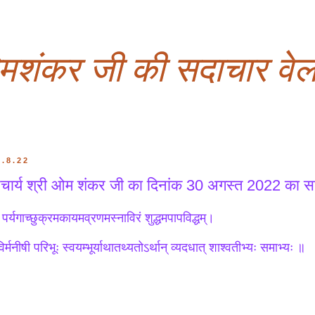
ओमशंकर जी की सदाचार वेल
0.8.22
ार्य श्री ओम शंकर जी का दिनांक 30 अगस्त 2022 का सद
र्यगाच्छुक्रमकायमव्रणमस्नाविरं शुद्धमपापविद्धम्‌।
र्मनीषी परिभूः स्वयम्भूर्याथातथ्यतोऽर्थान्‌ व्यदधात् शाश्वतीभ्यः समाभ्यः ॥