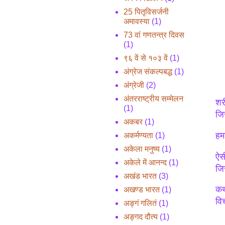
25 पितृविसर्जनी
अमावस्या
(1)
73 वां गणतन्त्र दिवस
(1)
९६ वें से १०३ वें
(1)
अंग्रेज संकल्पबद्ध
(1)
अंग्रेजी
(2)
अंतरराष्ट्रीय सम्मेलन
शर
(1)
जि
अकबर
(1)
हम
अकर्मण्यता
(1)
अकेला मनुष्य
(1)
ऐसी
अकेले में आनन्द
(1)
जिस
अखंड भारत
(3)
कथ
अखण्ड भारत
(1)
वि
अङ्गं गलितं
(1)
अङ्गद दौत्य
(1)