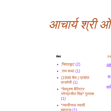
आचार्य श्री 
लेबल
3
आच
:चित्रकूट
(2)
.राम कथा
(1)
स प
(1998 बैच ) प्रशांत
वाजपेयी
(1)
कवि
*देवपुरुष बैरिस्टर
नरेन्द्रजीत सिंह* पुस्तक
(1)
*न्यायीनाथ स्वामी
महाराज
(1)