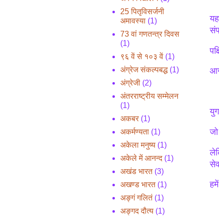
25 पितृविसर्जनी
यह
अमावस्या
(1)
सं
73 वां गणतन्त्र दिवस
(1)
पक्
९६ वें से १०३ वें
(1)
अंग्रेज संकल्पबद्ध
(1)
आग
अंग्रेजी
(2)
अंतरराष्ट्रीय सम्मेलन
(1)
युग
अकबर
(1)
जो
अकर्मण्यता
(1)
अकेला मनुष्य
(1)
ले
अकेले में आनन्द
(1)
सेव
अखंड भारत
(3)
हमे
अखण्ड भारत
(1)
अङ्गं गलितं
(1)
अङ्गद दौत्य
(1)