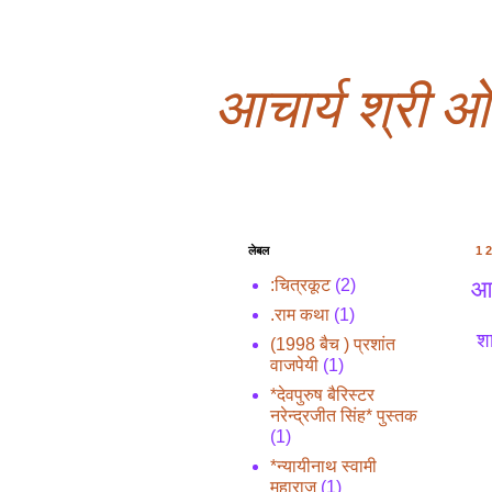
आचार्य श्री 
लेबल
1
आच
:चित्रकूट
(2)
.राम कथा
(1)
शास
(1998 बैच ) प्रशांत
वाजपेयी
(1)
सद
*देवपुरुष बैरिस्टर
नरेन्द्रजीत सिंह* पुस्तक
चत
(1)
*न्यायीनाथ स्वामी
स 
महाराज
(1)