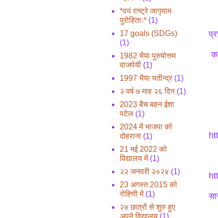
*वयं राष्ट्रे जागृयाम
पुरोहिताः*
(1)
17 goals (SDGs)
प्
(1)
का
1982 भैया पुरुषोत्तम
वाजपेयी
(1)
1997 भैया यतीन्द्र
(1)
२ वर्ष ७ माह २६ दिन
(1)
2023 बैच बहन ईशा
पटेल
(1)
2024 में भाजपा को
ht
दोहराना
(1)
21 मई 2022 को
विद्यालय में
(1)
२२ जनवरी २०२४
(1)
ht
23 अगस्त 2015 को
रोहिणी में
(1)
सार
२४ छात्रों से शुरु हुए
अपने विद्यालय
(1)