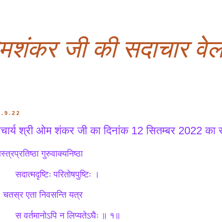
ओमशंकर जी की सदाचार वेल
2.9.22
ार्य श्री ओम शंकर जी का दिनांक 12 सितम्बर 2022 का स
्त्रप्रतिष्ठा गुरुवाक्यनिष्ठा
ात्मदृष्टिः परितोषपुष्टिः ।
स्र एता निवसन्ति यत्र
वर्तमानोऽपि न लिप्यतेऽघैः ॥ १॥