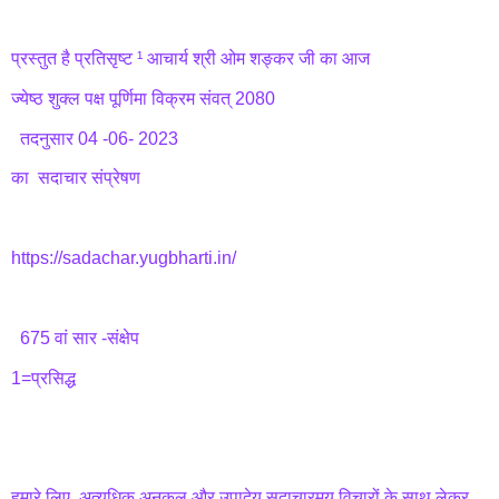
प्रस्तुत है प्रतिसृष्ट ¹ आचार्य श्री ओम शङ्कर जी का आज
ज्येष्ठ शुक्ल पक्ष पूर्णिमा विक्रम संवत् 2080
तदनुसार 04 -06- 2023
का सदाचार संप्रेषण
https://sadachar.yugbharti.in/
675 वां सार -संक्षेप
1=प्रसिद्ध
हमारे लिए अत्यधिक अनुकूल और उपादेय सदाचारमय विचारों के साथ लेकर