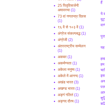
हैं
25 पितृविसर्जनी
अमावस्या
(1)
ये 
73 वां गणतन्त्र दिवस
यूट
(1)
वाण
९६ वें से १०३ वें
(1)
अंग्रेज संकल्पबद्ध
(1)
पुर
अंग्रेजी
(2)
अंतरराष्ट्रीय सम्मेलन
यह 
(1)
अकबर
(1)
हमा
अकर्मण्यता
(1)
हम 
अकेला मनुष्य
(1)
चा
इस 
अकेले में आनन्द
(1)
अनन
अखंड भारत
(3)
परम
अखण्ड भारत
(1)
आचा
अङ्गं गलितं
(1)
शुद
अङ्गद दौत्य
(1)
शुद