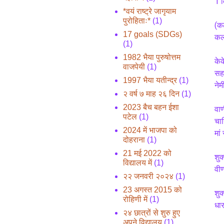
1 व
*वयं राष्ट्रे जागृयाम
पुरोहिताः*
(1)
(कल
17 goals (SDGs)
कल 
(1)
1982 भैया पुरुषोत्तम
केक
वाजपेयी
(1)
सहा
1997 भैया यतीन्द्र
(1)
नेम
२ वर्ष ७ माह २६ दिन
(1)
2023 बैच बहन ईशा
वाण
पटेल
(1)
चाह
2024 में भाजपा को
मां
दोहराना
(1)
21 मई 2022 को
शुक
विद्यालय में
(1)
२२ जनवरी २०२४
(1)
23 अगस्त 2015 को
शुक्लवर्ण वाल
रोहिणी में
(1)
धार
२४ छात्रों से शुरु हुए
अपने विद्यालय
(1)