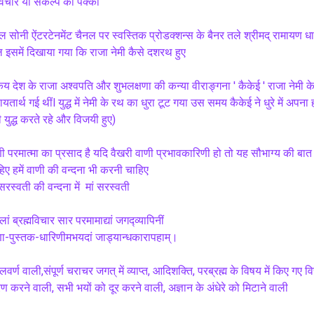
िचार या संकल्प का पक्का
 सोनी ऐंटरटेनमेंट चैनल पर स्वस्तिक प्रोडक्शन्स के बैनर तले श्रीमद् रामायण धा
इसमें दिखाया गया कि राजा नेमी कैसे दशरथ हुए
ेय देश के राजा अश्वपति और शुभलक्षणा की कन्या वीराङ्गना ' कैकेई ' राजा नेमी के साथ 
यतार्थ गई थींl युद्ध में नेमी के रथ का धुरा टूट गया उस समय कैकेई ने धुरे में अ
ी युद्ध करते रहे और विजयी हुए)
ी परमात्मा का प्रसाद है यदि वैखरी वाणी प्रभावकारिणी हो तो यह सौभाग्य की बा
िए हमें वाणी की वन्दना भी करनी चाहिए
 सरस्वती की वन्दना में  मां सरस्वती 
्लां ब्रह्मविचार सार परमामाद्यां जगद्व्यापिनीं
वीणा-पुस्तक-धारिणीमभयदां जाड्यान्धकारापहाम्‌।
ी,संपूर्ण चराचर जगत्‌ में व्याप्त, आदिशक्ति, परब्रह्म के विषय में किए गए विचार एवं चिंतन के सार रूप परम उत्कर्ष को 
ण करने वाली, सभी भयों को दूर करने वाली, अज्ञान के अंधेरे को मिटाने वाली