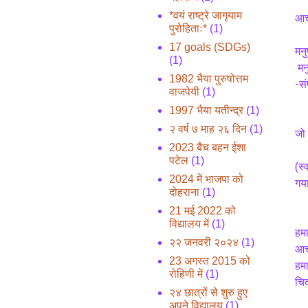
*वयं राष्ट्रे जागृयाम
आचा
पुरोहिताः*
(1)
17 goals (SDGs)
मनु
(1)
 मन
1982 भैया पुरुषोत्तम
-सं
वाजपेयी
(1)
1997 भैया यतीन्द्र
(1)
२ वर्ष ७ माह २६ दिन
(1)
जो 
2023 बैच बहन ईशा
पटेल
(1)
(स्
2024 में भाजपा को
गया
दोहराना
(1)
21 मई 2022 को
विद्यालय में
(1)
हमा
२२ जनवरी २०२४
(1)
आचा
23 अगस्त 2015 को
हमा
रोहिणी में
(1)
चिद
२४ छात्रों से शुरु हुए
अपने विद्यालय
(1)