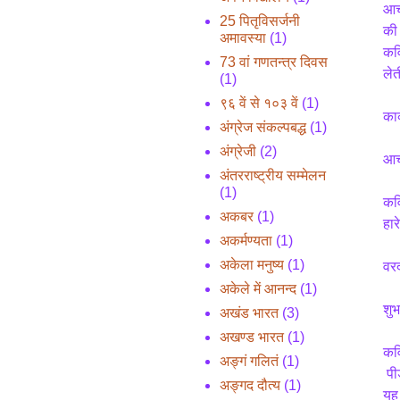
आचा
25 पितृविसर्जनी
की 
अमावस्या
(1)
कवि
73 वां गणतन्त्र दिवस
लेत
(1)
९६ वें से १०३ वें
(1)
काव
अंग्रेज संकल्पबद्ध
(1)
अंग्रेजी
(2)
आचा
अंतरराष्ट्रीय सम्मेलन
(1)
कवि
अकबर
(1)
हार
अकर्मण्यता
(1)
अकेला मनुष्य
(1)
वरद
अकेले में आनन्द
(1)
शु
अखंड भारत
(3)
अखण्ड भारत
(1)
कव
अङ्गं गलितं
(1)
 प
अङ्गद दौत्य
(1)
यह 