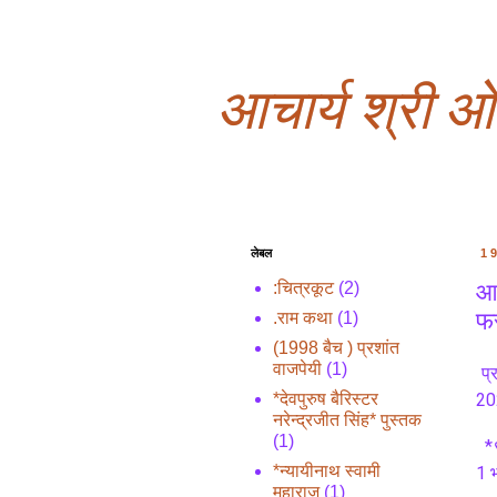
आचार्य श्री 
लेबल
1
आच
:चित्रकूट
(2)
फर
.राम कथा
(1)
(1998 बैच ) प्रशांत
वाजपेयी
(1)
प्
*देवपुरुष बैरिस्टर
20
नरेन्द्रजीत सिंह* पुस्तक
(1)
  *
*न्यायीनाथ स्वामी
1 भ
महाराज
(1)