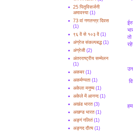
25 पितृविसर्जनी
अमावस्या
(1)
73 वां गणतन्त्र दिवस
ईस
(1)
भा
९६ वें से १०३ वें
(1)
तो 
अंग्रेज संकल्पबद्ध
(1)
रहे
अंग्रेजी
(2)
अंतरराष्ट्रीय सम्मेलन
(1)
उन्
अकबर
(1)
अकर्मण्यता
(1)
वि
अकेला मनुष्य
(1)
अकेले में आनन्द
(1)
अखंड भारत
(3)
हम
अखण्ड भारत
(1)
अङ्गं गलितं
(1)
अङ्गद दौत्य
(1)