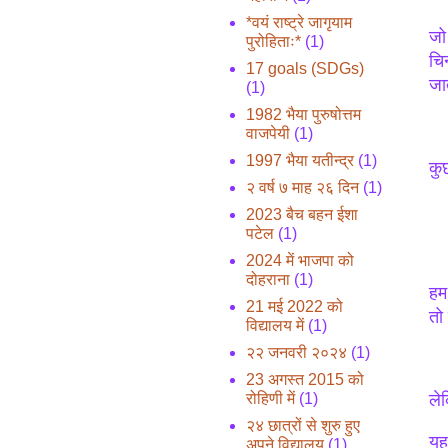
*वयं राष्ट्रे जागृयाम
जो 
पुरोहिताः*
(1)
चि
17 goals (SDGs)
जात
(1)
1982 भैया पुरुषोत्तम
वाजपेयी
(1)
1997 भैया यतीन्द्र
(1)
कु
२ वर्ष ७ माह २६ दिन
(1)
2023 बैच बहन ईशा
पटेल
(1)
2024 में भाजपा को
दोहराना
(1)
हम 
21 मई 2022 को
तो 
विद्यालय में
(1)
२२ जनवरी २०२४
(1)
23 अगस्त 2015 को
रोहिणी में
(1)
ले
२४ छात्रों से शुरु हुए
यह
अपने विद्यालय
(1)