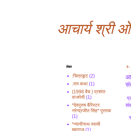
आचार्य श्री 
लेबल
9
आच
:चित्रकूट
(2)
सं
.राम कथा
(1)
(1998 बैच ) प्रशांत
वाजपेयी
(1)
प्
सं
*देवपुरुष बैरिस्टर
नरेन्द्रजीत सिंह* पुस्तक
(1)
१०
*न्यायीनाथ स्वामी
महाराज
(1)