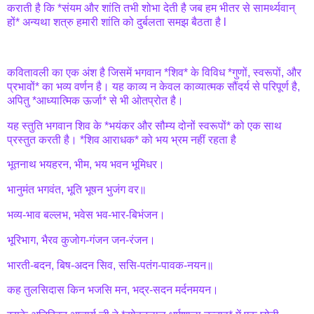
कराती है कि *संयम और शांति तभी शोभा देती है जब हम भीतर से सामर्थ्यवान्
हों* अन्यथा शत्रु हमारी शांति को दुर्बलता समझ बैठता है l
कवितावली का एक अंश है जिसमें भगवान *शिव* के विविध *गुणों, स्वरूपों, और
प्रभावों* का भव्य वर्णन है। यह काव्य न केवल काव्यात्मक सौंदर्य से परिपूर्ण है,
अपितु *आध्यात्मिक ऊर्जा* से भी ओतप्रोत है।
यह स्तुति भगवान शिव के *भयंकर और सौम्य दोनों स्वरूपों* को एक साथ
प्रस्तुत करती है। *शिव आराधक* को भय भ्रम नहीं रहता है
भूतनाथ भयहरन, भीम, भय भवन भूमिधर।
⁠भानुमंत भगवंत, भूति भूषन भुजंग वर॥
⁠भव्य-भाव बल्लभ, भवेस भव-भार-बिभंजन।
⁠भूरिभाग, भैरव कुजोग-गंजन जन-रंजन।
भारती-बदन, बिष-अदन सिव, ससि-पतंग-पावक-नयन॥
कह तुलसिदास किन भजसि मन, भद्र-सदन मर्दनमयन।