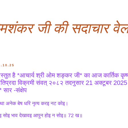
ओमशंकर जी की सदाचार वेल
1.10.25
रस्तुत है *आचार्य श्री ओम शङ्कर जी* का आज कार्तिक कृष्ण 
रतिप्रदा विक्रमी संवत् २०८२ तदनुसार 21 अक्टूबर 202
ं* सार -संक्षेप
ा अनेक बेष धरि नृत्य करइ नट कोइ।
इ सोइ भाव देखावइ आपुन होइ न सोइ॥ 72 ख॥