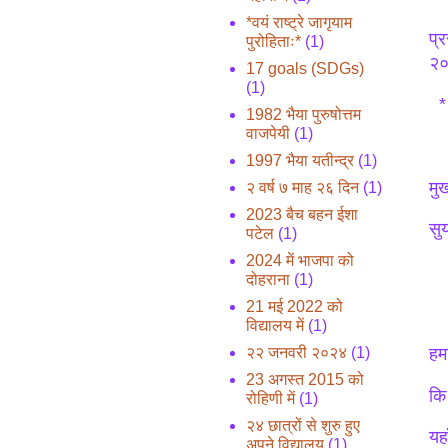
*वयं राष्ट्रे जागृयाम
प्
पुरोहिताः*
(1)
२०
17 goals (SDGs)
(1)
*१
1982 भैया पुरुषोत्तम
वाजपेयी
(1)
1997 भैया यतीन्द्र
(1)
मु
२ वर्ष ७ माह २६ दिन
(1)
2023 बैच बहन ईशा
सु
पटेल
(1)
2024 में भाजपा को
दोहराना
(1)
21 मई 2022 को
विद्यालय में
(1)
२२ जनवरी २०२४
(1)
हम
23 अगस्त 2015 को
कि
रोहिणी में
(1)
२४ छात्रों से शुरु हुए
यह
अपने विद्यालय
(1)