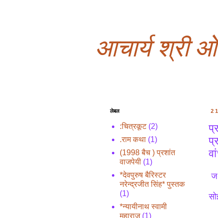
आचार्य श्री 
लेबल
2
प्
:चित्रकूट
(2)
प्
.राम कथा
(1)
वा
(1998 बैच ) प्रशांत
वाजपेयी
(1)
*देवपुरुष बैरिस्टर
जथ
नरेन्द्रजीत सिंह* पुस्तक
(1)
सो
*न्यायीनाथ स्वामी
महाराज
(1)