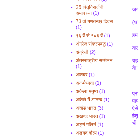
25 पितृविसर्जनी
जग
अमावस्या
(1)
73 वां गणतन्त्र दिवस
(ध
(1)
हम
९६ वें से १०३ वें
(1)
अंग्रेज संकल्पबद्ध
(1)
कल
अंग्रेजी
(2)
यह
अंतरराष्ट्रीय सम्मेलन
(1)
के 
अकबर
(1)
अकर्मण्यता
(1)
अकेला मनुष्य
(1)
प्
अकेले में आनन्द
(1)
पा
अखंड भारत
(3)
ऐसे
हे
अखण्ड भारत
(1)
भी 
अङ्गं गलितं
(1)
अङ्गद दौत्य
(1)