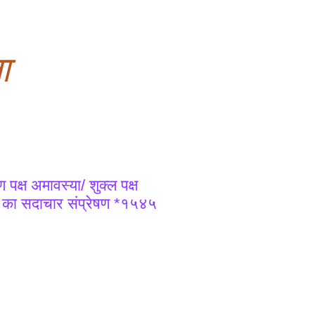
ा
पक्ष अमावस्या/ शुक्ल पक्ष
5 का सदाचार संप्रेषण *१५४५