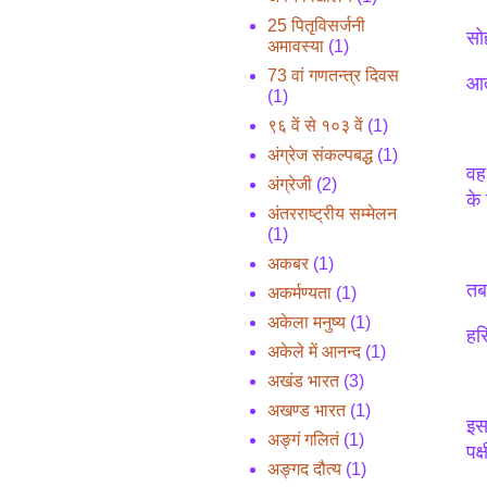
25 पितृविसर्जनी
सो
अमावस्या
(1)
73 वां गणतन्त्र दिवस
आत
(1)
९६ वें से १०३ वें
(1)
अंग्रेज संकल्पबद्ध
(1)
वह
अंग्रेजी
(2)
के
अंतरराष्ट्रीय सम्मेलन
(1)
अकबर
(1)
तब
अकर्मण्यता
(1)
अकेला मनुष्य
(1)
हर
अकेले में आनन्द
(1)
अखंड भारत
(3)
अखण्ड भारत
(1)
इस
अङ्गं गलितं
(1)
पक
अङ्गद दौत्य
(1)