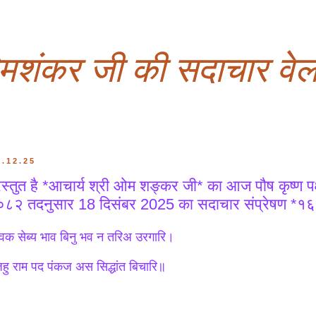
ओमशंकर जी की सदाचार वेल
8.12.25
रस्तुत है *आचार्य श्री ओम शङ्कर जी* का आज पौष कृष्ण पक्ष
८२ तदनुसार 18 दिसंबर 2025 का सदाचार संप्रेषण *१६०३ 
वक सेब्य भाव बिनु भव न तरिअ उरगारि।
हु राम पद पंकज अस सिद्धांत बिचारि॥