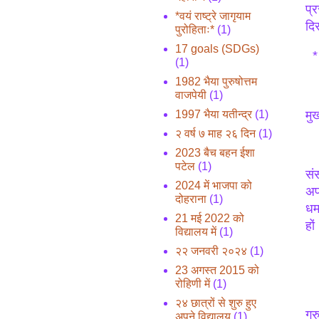
प्
*वयं राष्ट्रे जागृयाम
दि
पुरोहिताः*
(1)
17 goals (SDGs)
*१
(1)
1982 भैया पुरुषोत्तम
वाजपेयी
(1)
मु
1997 भैया यतीन्द्र
(1)
२ वर्ष ७ माह २६ दिन
(1)
2023 बैच बहन ईशा
पटेल
(1)
सं
2024 में भाजपा को
अप
दोहराना
(1)
धर
21 मई 2022 को
हों
विद्यालय में
(1)
२२ जनवरी २०२४
(1)
23 अगस्त 2015 को
रोहिणी में
(1)
२४ छात्रों से शुरु हुए
गर
अपने विद्यालय
(1)