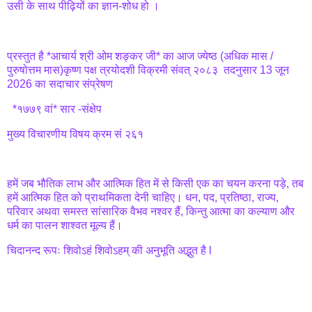
उसी के साथ पीढ़ियों का ज्ञान-शोध हो ।
प्रस्तुत है *आचार्य श्री ओम शङ्कर जी* का आज ज्येष्ठ (अधिक मास /
पुरुषोत्तम मास)कृष्ण पक्ष त्रयोदशी विक्रमी संवत् २०८३ तदनुसार 13 जून
2026 का सदाचार संप्रेषण
*१७७९ वां* सार -संक्षेप
मुख्य विचारणीय विषय क्रम सं २६१
हमें जब भौतिक लाभ और आत्मिक हित में से किसी एक का चयन करना पड़े, तब
हमें आत्मिक हित को प्राथमिकता देनी चाहिए। धन, पद, प्रतिष्ठा, राज्य,
परिवार अथवा समस्त सांसारिक वैभव नश्वर हैं, किन्तु आत्मा का कल्याण और
धर्म का पालन शाश्वत मूल्य हैं।
चिदानन्द रूपः शिवोऽहं शिवोऽहम् की अनुभूति अद्भुत है l