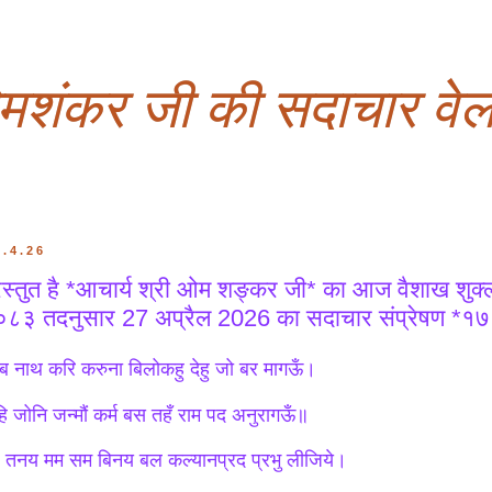
ओमशंकर जी की सदाचार वेल
7.4.26
रस्तुत है *आचार्य श्री ओम शङ्कर जी* का आज वैशाख शुक्ल
८३ तदनुसार 27 अप्रैल 2026 का सदाचार संप्रेषण *१७३२ 
 नाथ करि करुना बिलोकहु देहु जो बर मागऊँ।
हि जोनि जन्मौं कर्म बस तहँ राम पद अनुरागऊँ॥
 तनय मम सम बिनय बल कल्यानप्रद प्रभु लीजिये।