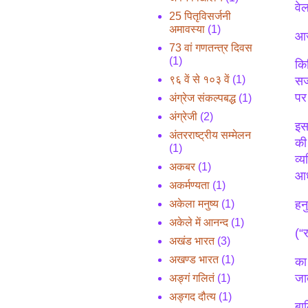
वेल
25 पितृविसर्जनी
अमावस्या
(1)
आज
73 वां गणतन्त्र दिवस
(1)
किष
९६ वें से १०३ वें
(1)
सज
पर
अंग्रेज संकल्पबद्ध
(1)
अंग्रेजी
(2)
इस
अंतरराष्ट्रीय सम्मेलन
की
(1)
व्
अकबर
(1)
आध
अकर्मण्यता
(1)
हन
अकेला मनुष्य
(1)
अकेले में आनन्द
(1)
(“
अखंड भारत
(3)
अखण्ड भारत
(1)
का 
जा
अङ्गं गलितं
(1)
अङ्गद दौत्य
(1)
बा