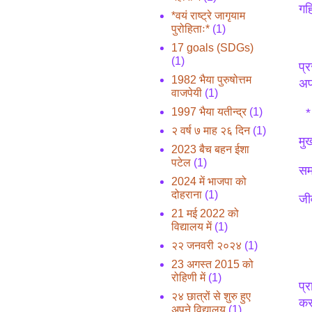
गह
*वयं राष्ट्रे जागृयाम
पुरोहिताः*
(1)
17 goals (SDGs)
(1)
प्
1982 भैया पुरुषोत्तम
अप
वाजपेयी
(1)
*१
1997 भैया यतीन्द्र
(1)
२ वर्ष ७ माह २६ दिन
(1)
मु
2023 बैच बहन ईशा
पटेल
(1)
सम
2024 में भाजपा को
दोहराना
(1)
जी
21 मई 2022 को
विद्यालय में
(1)
२२ जनवरी २०२४
(1)
23 अगस्त 2015 को
रोहिणी में
(1)
प्र
२४ छात्रों से शुरु हुए
कर
अपने विद्यालय
(1)