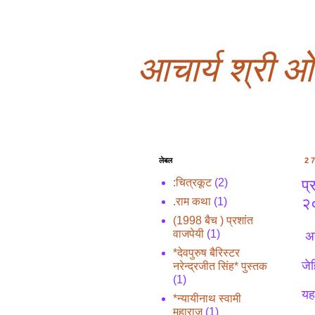
आचार्य श्री 
लेबल
2
प्
:चित्रकूट
(2)
२०
.राम कथा
(1)
(1998 बैच ) प्रशांत
वाजपेयी
(1)
अब
*देवपुरुष बैरिस्टर
जे
नरेन्द्रजीत सिंह* पुस्तक
(1)
यह
*न्यायीनाथ स्वामी
महाराज
(1)