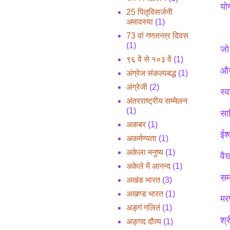
योग
25 पितृविसर्जनी
अमावस्या
(1)
73 वां गणतन्त्र दिवस
(1)
जो
९६ वें से १०३ वें
(1)
और
अंग्रेज संकल्पबद्ध
(1)
अंग्रेजी
(2)
स्
अंतरराष्ट्रीय सम्मेलन
(1)
सा
अकबर
(1)
ईश्
अकर्मण्यता
(1)
अकेला मनुष्य
(1)
वै
अकेले में आनन्द
(1)
सम
अखंड भारत
(3)
अखण्ड भारत
(1)
मर
अङ्गं गलितं
(1)
श्
अङ्गद दौत्य
(1)