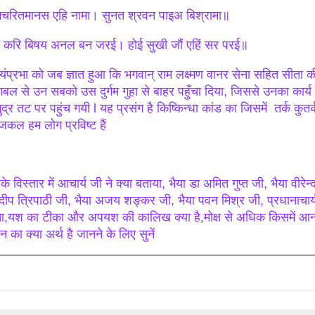
मचरितमानस एहि नामा। सुनत श्रवन पाइअ बिश्रामा॥
 करि बिषय अनल बन जरई। होई सुखी जौं एहिं सर परई॥
वयंप्रभा को जब ज्ञात हुआ कि भगवान् राम लक्ष्मण वानर सेना सहित सीता क
गबल से उन सबको उस दुर्गम गुहा से बाहर पहुँचा दिया, जिससे उनका कार्
ुद्र तट पर पहुंच गयी l यह प्रसंग है किष्किन्धा कांड का जिसमें तर्क कुतर
कल हम लोग प्रविष्ट हैं
े विस्तार में आचार्य जी ने क्या बताया, भैया डा अमित गुप्त जी, भैया वीरेन्
रदीप त्रिपाठी जी, भैया अजय शङ्कर जी, भैया पवन मिश्र जी, प्रधानाचार्य
आ,यश का टीका और अपयश की कालिख क्या है,मोक्ष से अधिक किसमें आनन्द
 का क्या अर्थ है जानने के लिए सुनें