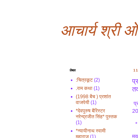
आचार्य श्री 
लेबल
1
प्
:चित्रकूट
(2)
तद
.राम कथा
(1)
(1998 बैच ) प्रशांत
वाजपेयी
(1)
प्
20
*देवपुरुष बैरिस्टर
नरेन्द्रजीत सिंह* पुस्तक
(1)
*१
*न्यायीनाथ स्वामी
मु
महाराज
(1)