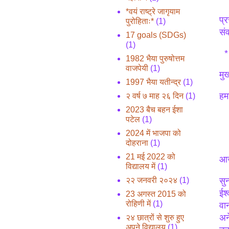
*वयं राष्ट्रे जागृयाम
प्
पुरोहिताः*
(1)
सं
17 goals (SDGs)
(1)
*१
1982 भैया पुरुषोत्तम
वाजपेयी
(1)
मु
1997 भैया यतीन्द्र
(1)
हम
२ वर्ष ७ माह २६ दिन
(1)
2023 बैच बहन ईशा
पटेल
(1)
2024 में भाजपा को
दोहराना
(1)
21 मई 2022 को
आज
विद्यालय में
(1)
२२ जनवरी २०२४
(1)
सु
ईश
23 अगस्त 2015 को
रोहिणी में
(1)
वा
अन
२४ छात्रों से शुरु हुए
अपने विद्यालय
(1)