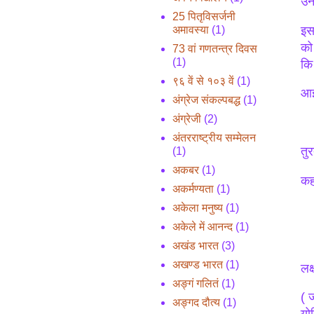
उन
25 पितृविसर्जनी
इस
अमावस्या
(1)
को
73 वां गणतन्त्र दिवस
(1)
कि
९६ वें से १०३ वें
(1)
आइय
अंग्रेज संकल्पबद्ध
(1)
अंग्रेजी
(2)
अंतरराष्ट्रीय सम्मेलन
तु
(1)
अकबर
(1)
कह
अकर्मण्यता
(1)
अकेला मनुष्य
(1)
अकेले में आनन्द
(1)
अखंड भारत
(3)
अखण्ड भारत
(1)
लक
अङ्गं गलितं
(1)
( 
अङ्गद दौत्य
(1)