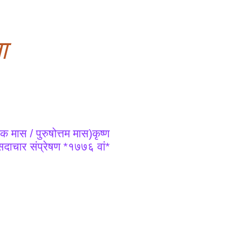
ा
 मास / पुरुषोत्तम मास)कृष्ण
दाचार संप्रेषण *१७७६ वां*